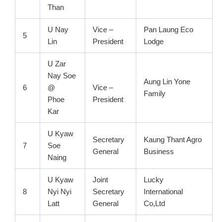
Than
U Nay
Vice –
Pan Laung Eco
5
Lin
President
Lodge
U Zar
Nay Soe
Aung Lin Yone
6
@
Vice –
Family
Phoe
President
Kar
U Kyaw
Secretary
Kaung Thant Agro
7
Soe
General
Business
Naing
U Kyaw
Joint
Lucky
8
Nyi Nyi
Secretary
International
Latt
General
Co,Ltd