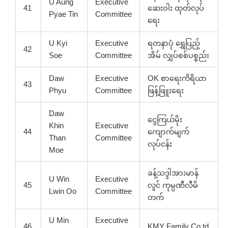
U Aung
Executive
41
ဆေးဝါး ထုတ်လုပ်
Pyae Tin
Committee
ရေး
U Kyi
Executive
ရတနာပုံ ရွှေပြည့်
42
Soe
Committee
အိမ် လျှပ်စစ်ပစ္စည်း
Daw
Executive
OK စာရေးကိရိယာ
43
Phyu
Committee
ဖြန့်ဖြူးရေး
Daw
ငွေကြယ်မိုး
Khin
Executive
44
ကျောက်မျက်
Than
Committee
လုပ်ငန်း
Moe
ခန့်သဒ္ဒါအားမာန်
U Win
Executive
45
လွင် ကုမ္ပဏီလီမိ
Lwin Oo
Committee
တက်
U Min
Executive
46
KMY Family Co,td