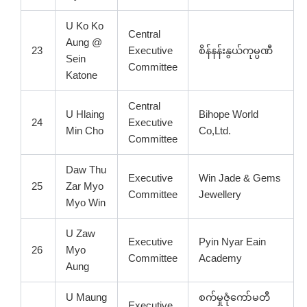
U Ko Ko
Central
Aung @
23
Executive
စိန်နန်းနွယ်ကုမ္ပဏီ
Sein
Committee
Katone
Central
U Hlaing
Bihope World
24
Executive
Min Cho
Co,Ltd.
Committee
Daw Thu
Executive
Win Jade & Gems
25
Zar Myo
Committee
Jewellery
Myo Win
U Zaw
Executive
Pyin Nyar Eain
26
Myo
Committee
Academy
Aung
U Maung
စက်မှုဇုံကော်မတီ
Executive