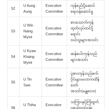
U Aung
Executive
ကုန်စည်ပို့ဆောင်
52
Aung
Committee
ရေးဝန်ဆောင်မှု
စားသောက်ကုန်
U Win
Executive
ထုတ်လုပ်တင်ပို့
53
Naing
Committee
ရောင်း
Myint
ဝယ်သူများအသင်း
U Kyaw
Executive
ဆန်စပါးကုန်သည်
54
Khaing
Committee
များအသင်း
Myint
ပွဲစားကုန်သည်စက်
U Tin
Executive
ပိုင်များမဟာကထိန်
55
Swe
Committee
တော်
အသင်း(မန္တလေး)
သကြားနှင့်ကြံထွက်
U Thiha
Executive
56
ပစ္စည်းလုပ်ငန်း