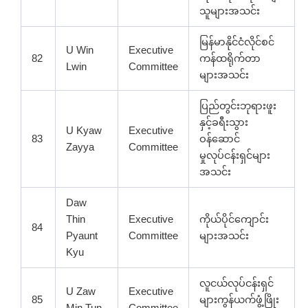
သူများအသင်း
မြန်မာနိုင်ငံလိုင်စင်
U Win
Executive
82
ကန်ထရိုက်တာ
Lwin
Committee
များအသင်း
ပြည်တွင်းဘုရားဖူး
နှင့်ခရီးသွား
U Kyaw
Executive
83
ဝန်ဆောင်
Zayya
Committee
မှုလုပ်ငန်းရှင်များ
အသင်း
Daw
Thin
Executive
ကိုယ်ပိုင်ကျောင်း
84
Pyaunt
Committee
များအသင်း
Kyu
လူငယ်လုပ်ငန်းရှင်
U Zaw
Executive
85
များကွန်ယက်ဖွံ့ဖြိုး
Min Tun
Committee