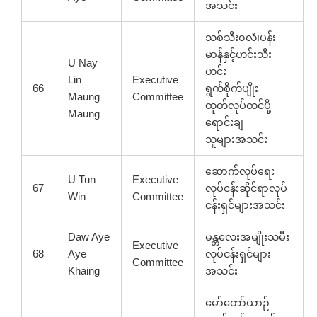
အသင်း
သစ်သီး၀လံ၊ပန်း
မာန်နှင့်ဟင်းသီး
U Nay
ဟင်း
Lin
Executive
66
ရွက်စိုက်ပျိုး
Maung
Committee
ထုတ်လုပ်တင်ပို့
Maung
ရောင်းချ
သူများအသင်း
ဆောက်လုပ်ရေး
U Tun
Executive
67
လုပ်ငန်းဆိုင်ရာလုပ်
Win
Committee
ငန်းရှင်များအသင်း
Daw Aye
မန္တလေးအမျိုးသမီး
Executive
68
Aye
လုပ်ငန်းရှင်များ
Committee
Khaing
အသင်း
မော်တော်ယာဉ်