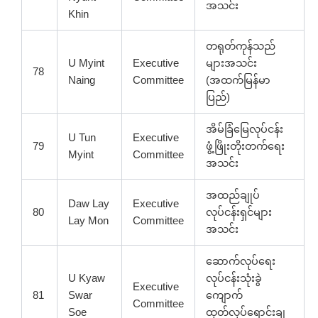
အသင်း
Khin
တရုတ်ကုန်သည်
U Myint
Executive
များအသင်း
78
Naing
Committee
(အထက်မြန်မာ
ပြည်)
အိမ်ခြံမြေလုပ်ငန်း
U Tun
Executive
79
ဖွံ့ဖြိုးတိုးတက်ရေး
Myint
Committee
အသင်း
အထည်ချုပ်
Daw Lay
Executive
80
လုပ်ငန်းရှင်များ
Lay Mon
Committee
အသင်း
ဆောက်လုပ်ရေး
U Kyaw
လုပ်ငန်းသုံးခွဲ
Executive
81
Swar
ကျောက်
Committee
Soe
ထုတ်လုပ်ရောင်းချ