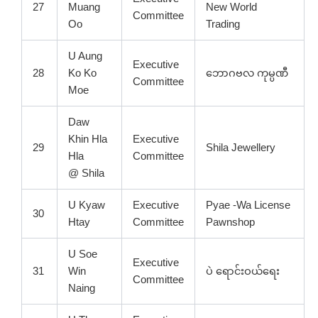
27
Muang
New World
Committee
Oo
Trading
U Aung
Executive
28
Ko Ko
ဘောဂဗလ ကုမ္ပဏီ
Committee
Moe
Daw
Khin Hla
Executive
29
Shila Jewellery
Hla
Committee
@ Shila
U Kyaw
Executive
Pyae -Wa License
30
Htay
Committee
Pawnshop
U Soe
Executive
31
Win
ပဲ ရောင်းဝယ်ရေး
Committee
Naing