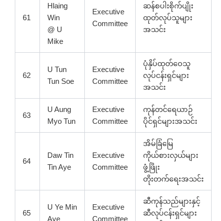
Hlaing
ဆန်စပါးစိုက်ပျိုး
Executive
61
Win
ထုတ်လုပ်သူများ
Committee
@ U
အသင်း
Mike
ပုံနှိပ်ထုတ်ဝေသူ
U Tun
Executive
62
လုပ်ငန်းရှင်များ
Tun Soe
Committee
အသင်း
U Aung
Executive
ကုန်တင်ရေယာဉ်
63
Myo Tun
Committee
ပိုင်ရှင်များအသင်း
အိမ်ခြံမြေ
Daw Tin
Executive
ကိုယ်စားလှယ်များ
64
Tin Aye
Committee
ဖွံ့ဖြိုး
တိုးတက်ရေးအသင်း
ဆီကုန်သည်များနှင့်
U Ye Min
Executive
65
ဆီလုပ်ငန်းရှင်များ
Aye
Committee