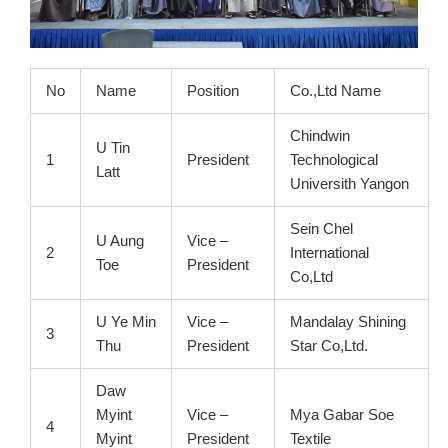
No
Name
Position
Co.,Ltd Name
Chindwin
U Tin
1
President
Technological
Latt
Universith Yangon
Sein Chel
U Aung
Vice –
2
International
Toe
President
Co,Ltd
U Ye Min
Vice –
Mandalay Shining
3
Thu
President
Star Co,Ltd.
Daw
Myint
Vice –
Mya Gabar Soe
4
Myint
President
Textile