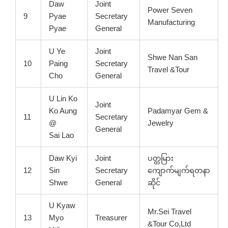
Daw
Joint
Power Seven
9
Pyae
Secretary
Manufacturing
Pyae
General
U Ye
Joint
Shwe Nan San
10
Paing
Secretary
Travel &Tour
Cho
General
U Lin Ko
Joint
Ko Aung
Padamyar Gem &
11
Secretary
@
Jewelry
General
Sai Lao
Daw Kyi
Joint
ပတ္တမြား
12
Sin
Secretary
ကျောက်မျက်ရတနာ
Shwe
General
ဆိုင်
U Kyaw
Mr.Sei Travel
13
Myo
Treasurer
&Tour Co,Ltd