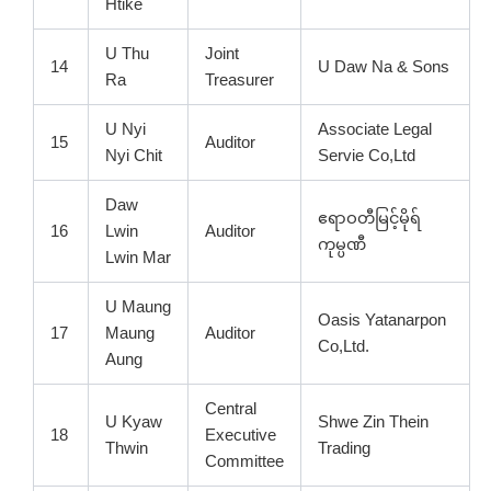
Htike
U Thu
Joint
14
U Daw Na & Sons
Ra
Treasurer
U Nyi
Associate Legal
15
Auditor
Nyi Chit
Servie Co,Ltd
Daw
ဧရာဝတီမြင့်မိုရ်
16
Lwin
Auditor
ကုမ္ပဏီ
Lwin Mar
U Maung
Oasis Yatanarpon
17
Maung
Auditor
Co,Ltd.
Aung
Central
U Kyaw
Shwe Zin Thein
18
Executive
Thwin
Trading
Committee