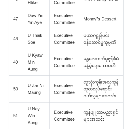
Htike
Committee
Daw Yin
Executive
47
Monny”s Dessert
Yin Aye
Committee
U Thaik
Executive
မဟာဂဠုန်မင်း
48
Soe
Committee
ဝန်ဆောင်မှုကုမ္ပဏီ
U Kyaw
Executive
မန္တလေးစက်မှုဇုန်စီမံ
49
Min
Committee
ခန့်ခွဲရေးကော်မတီ
Aung
လူသုံးကုန်၊အလှကုန်
U Zar Ni
Executive
50
ထုတ်လုပ်ရောင်း
Maung
Committee
ဝယ်သူများအသင်း
U Nay
Executive
ကွန်ပျူတာပညာရှင်
51
Win
Committee
များအသင်း
Aung