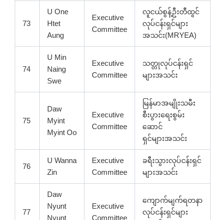
U One
လူငယ်စွန့်ဦးတီထွင်
Executive
73
Htet
လုပ်ငန်းရှင်များ
Committee
Aung
အသင်း(MRYEA)
U Min
Executive
သတ္တုလုပ်ငန်းရှင်
74
Naing
Committee
များအသင်း
Swe
မြန်မာအမျိုးသမီး
Daw
Executive
စီးပွားရေးစွမ်း
75
Myint
Committee
ဆောင်
Myint Oo
ရှင်များအသင်း
U Wanna
Executive
ခရီးသွားလုပ်ငန်းရှင်
76
Zin
Committee
များအသင်း
Daw
ကျောက်မျက်ရတနာ
Nyunt
Executive
77
လုပ်ငန်းရှင်များ
Nyunt
Committee