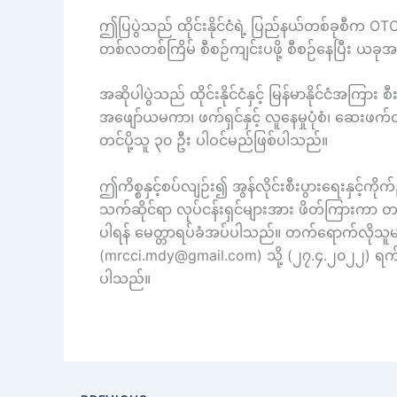
ဤပြပွဲသည် ထိုင်းနိုင်ငံရဲ့ ပြည်နယ်တစ်ခုစီက OTOP ထ
တစ်လတစ်ကြိမ် စီစဉ်ကျင်းပဖို့ စီစဉ်နေပြီး 
အဆိုပါပွဲသည် ထိုင်းနိုင်ငံနှင့် မြန်မာနိုင်ငံအကြာ
အဖျော်ယမကာ၊ ဖက်ရှင်နှင့် လူနေမှုပုံစံ၊ ဆေးဖ
တင်ပို့သူ ၃၀ ဦး ပါဝင်မည်ဖြစ်ပါသည်။
ဤကိစ္စနှင့်စပ်လျဉ်း၍ အွန်လိုင်းစီးပွားရေးနှင
သက်ဆိုင်ရာ လုပ်ငန်းရှင်များအား ဖိတ်ကြားကာ တင်သွင်
ပါရန် မေတ္တာရပ်ခံအပ်ပါသည်။ တက်ရောက်လိုသူများအ
(mrcci.mdy@gmail.com) သို့ (၂၇.၄.၂၀၂၂) ရက်
ပါသည်။