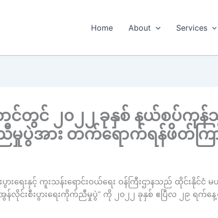
Home
About
Services
ာင်တွင် ၂၀၂၂ ခုနှစ် နယ်စပ်ကုန်သွ
က်ညီမှုပွဲအား တက်ရောက်ရန်ဖိတ်ကြာ
FT)၊ စီးပွားရေးနှင့် ကူးသန်းရောင်းဝယ်ရေး ဝန်ကြီးဌာနသည် ထိုင်းနို
 အွန်လိုင်းစီးပွားရေးကိုက်ညီမှုပွဲ” ကို ၂၀၂၂ ခုနှစ် ဧပြီလ ၂၉ ရက်