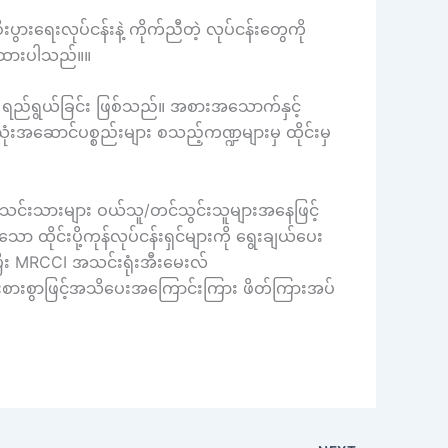
းပွားရေးလုပ်ငန်းနဲ့ ကိုက်ညီတဲ့ လုပ်ငန်းတွေကို
ပြထားပါသည်။။
မာစေရန် ရည်ရွယ်ခြင်း ဖြစ်သည်။ အစားအသောက်နှင့်
ံးအဆောင်ပစ္စည်းများ စသည့်ကဏ္ဍများမှ ထိုင်းမှ
သူအသင်းသားများ ဝယ်သူ/တင်သွင်းသူများအနေဖြင့်
ော ထိုင်းပို့ကုန်လုပ်ငန်းရှင်များကို ရွေးချယ်ပေး
ပြီး MRCCI အသင်းရုံးအီးမေးလ်
ေးစားစွာဖြင့်အသိပေးအကြောင်းကြား ဖိတ်ကြားအပ်