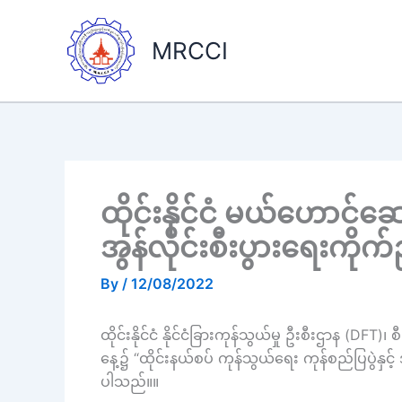
Skip
to
MRCCI
content
ထိုင်းနိုင်ငံ မယ်ဟောင်ဆေ
အွန်လိုင်းစီးပွားရေးကို
By
/
12/08/2022
ထိုင်းနိုင်ငံ နိုင်ငံခြားကုန်သွယ်မှု ဦးစီးဌာန (D
နေ့၌ “ထိုင်းနယ်စပ် ကုန်သွယ်ရေး ကုန်စည်ပြပွဲနှင့်
ပါသည်။။