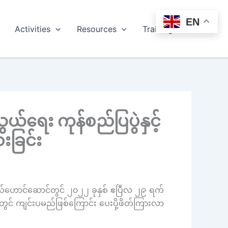
EN
Activities
Resources
Training
ယ်ရေး ကုန်စည်ပြပွဲနှင့်
းခြင်း
င်ငံ မယ်ဟောင်ဆောင်တွင် ၂၀၂၂ ခုနှစ် ဧပြီလ ၂၉ ရက်
နေ့တွင် ကျင်းပမည်ဖြစ်ကြောင်း ပေးပို့ဖိတ်ကြားလာ