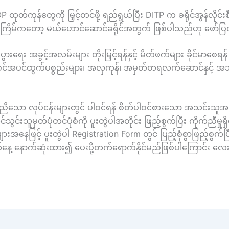
ုတ်ကုန်တွေကို မြှင့်တင်ဖို့ ရည်ရွယ်ပြီး DITP က ခရိုင်အွန်လိုင်းစီ
ယခုအကြိမ်ကတော့ မယ်ဟောင်ဆောင်ခရိုင်အတွက် ဖြစ်ပါသည်ဟု ဖော်
း စီးပွားရေး အခွင့်အလမ်းများ တိုးမြှင့်ရန်နှင့် မိတ်ဖက်များ ခိုင်
က်ဝင်အပင်ထွက်ပစ္စည်းများ၊ အလှကုန်၊ အမှတ်တရလက်ဆောင်နှင့် အသု
့်ကိုက်ညီသော လုပ်ငန်းများတွင် ပါဝင်ရန် စိတ်ပါဝင်စားသော အသင်း
းသူမှတ်ပုံတင်ပုံစံကို ပူးတွဲပါအတိုင်း ဖြည့်စွက်ပြီး ကိုက်ညီမှုရှိသ
နေဖြင့် ပူးတွဲပါ Registration Form တွင် ပြည့်စုံစွာဖြည့်စွက်
နေ့ နောက်ဆုံးထား၍ ပေးပို့တက်ရောက်နိုင်မည်ဖြစ်ပါကြောင်း လ