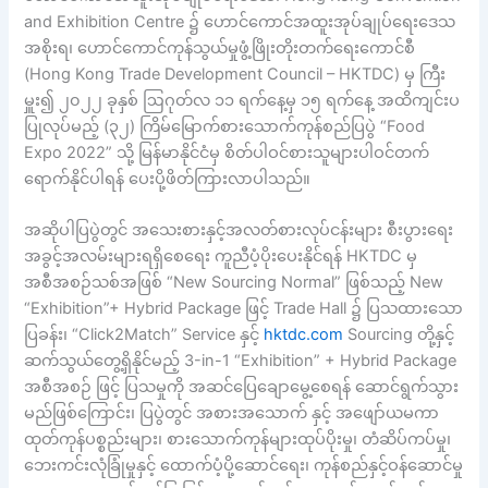
and Exhibition Centre ၌ ဟောင်ကောင်အထူးအုပ်ချုပ်ရေးဒေသ
အစိုးရ၊ ဟောင်ကောင်ကုန်သွယ်မှုဖွံ့ဖြိုးတိုးတက်ရေးကောင်စီ
(Hong Kong Trade Development Council – HKTDC) မှ ကြီး
မှူး၍ ၂၀၂၂ ခုနှစ် ဩဂုတ်လ ၁၁ ရက်နေ့မှ ၁၅ ရက်နေ့ အထိကျင်းပ
ပြုလုပ်မည့် (၃၂) ကြိမ်မြောက်စားသောက်ကုန်စည်ပြပွဲ “Food
Expo 2022” သို့ မြန်မာနိုင်ငံမှ စိတ်ပါဝင်စားသူများပါဝင်တက်
ရောက်နိုင်ပါရန် ပေးပို့ဖိတ်ကြားလာပါသည်။
အဆိုပါပြပွဲတွင် အသေးစားနှင့်အလတ်စားလုပ်ငန်းများ စီးပွားရေး
အခွင့်အလမ်းများရရှိစေရေး ကူညီပံ့ပိုးပေးနိုင်ရန် HKTDC မှ
အစီအစဉ်သစ်အဖြစ် “New Sourcing Normal” ဖြစ်သည့် New
“Exhibition”+ Hybrid Package ဖြင့် Trade Hall ၌ ပြသထားသော
ပြခန်း၊ “Click2Match” Service နှင့်
hktdc.com
Sourcing တို့နှင့်
ဆက်သွယ်တွေ့ရှိနိုင်မည့် 3-in-1 “Exhibition” + Hybrid Package
အစီအစဉ် ဖြင့် ပြသမှုကို အဆင်ပြေချောမွေ့စေရန် ဆောင်ရွက်သွား
မည်ဖြစ်ကြောင်း၊ ပြပွဲတွင် အစားအသောက် နှင့် အဖျော်ယမကာ
ထုတ်ကုန်ပစ္စည်းများ၊ စားသောက်ကုန်များထုပ်ပိုးမှု၊ တံဆိပ်ကပ်မှု၊
ဘေးကင်းလုံခြုံမှုနှင့် ထောက်ပံ့ပို့ဆောင်ရေး၊ ကုန်စည်နှင့်ဝန်ဆောင်မှု