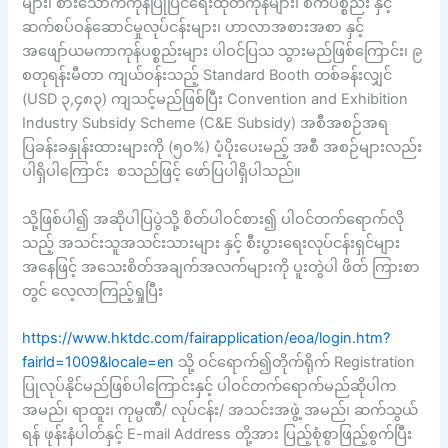
များ၊ စားသောက်ကုန်ပြုပြင်ရေးထုတ်ကုန်များ၊ စက်ပစ္စည်း နှင့်
ဆက်စပ်ဝန်ဆောင်မှုလုပ်ငန်းများ၊ ဟာလာအစားအစာ နှင့်
အဖျော်ယမကာကုန်ပစ္စည်းများ ပါဝင်ပြသ သွားမည်ဖြစ်ကြောင်း၊ ၉
စတုရန်းမီတာ ကျယ်ဝန်းသည့် Standard Booth တစ်ခန်းလျှင်
(USD ၃,၄၈၃) ကျသင့်မည်ဖြစ်ပြီး Convention and Exhibition
Industry Subsidy Scheme (C&E Subsidy) အစီအစဉ်အရ
ပြခန်းခနှုန်းထားများကို (၅၀%) ပံ့ပိုးပေးမည့် အစီ အစဉ်များလည်း
ပါရှိပါကြောင်း စသည်ဖြင့် ဖော်ပြပါရှိပါသည်။
သို့ဖြစ်ပါ၍ အဆိုပါပြပွဲသို့ စိတ်ပါဝင်စား၍ ပါဝင်တက်ရောက်လို
သည့် အသင်းသူအသင်းသားများ နှင့် စီးပွားရေးလုပ်ငန်းရှင်များ
အနေဖြင့် အသေးစိတ်အချက်အလက်များကို ပူးတွဲပါ ဖိတ် ကြားစာ
တွင် လေ့လာကြည့်ရှုပြီး
https://www.hktdc.com/fairapplication/eoa/login.htm?
fairld=1009&locale=en
သို့ ဝင်ရောက်၍တိုက်ရိုက် Registration
ပြုလုပ်နိုင်မည်ဖြစ်ပါကြောင်းနှင့် ပါဝင်တက်ရောက်မည်ဆိုပါက
အမည်၊ ရာထူး၊ ကုမ္ပဏီ/ လုပ်ငန်း/ အသင်းအဖွဲ့ အမည်၊ ဆက်သွယ်
ရန် ဖုန်းနံပါတ်နှင့် E-mail Address တို့အား ပြည့်စုံစွာဖြည့်စွက်ပြီး